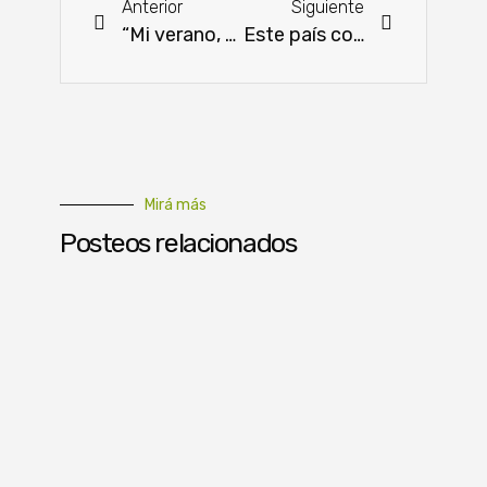
Anterior
Siguiente
“Mi verano, mi compromiso”: una campaña liderada por el MADES
Este país conquista el mercado chino por su exquisita uva
Mirá más
Posteos relacionados