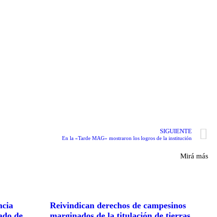
SIGUIENTE
En la «Tarde MAG» mostraron los logros de la institución
Mirá más
ncia
Reivindican derechos de campesinos
cado de
marginados de la titulación de tierras