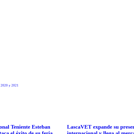
os 2020 y 2021
nal Teniente Esteban
LascaVET expande su prese
aca el éxito de su feria
internacional y llega al mer