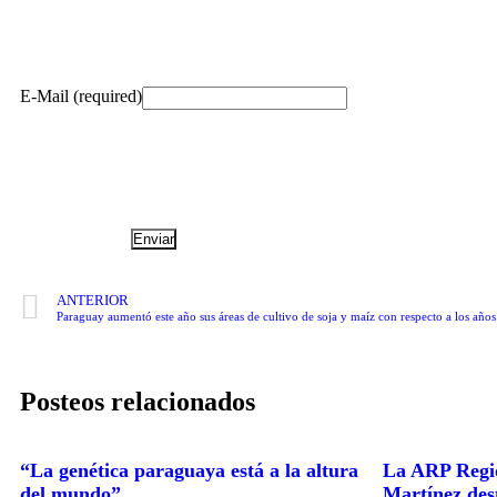
E-Mail (required)
ANTERIOR
Paraguay aumentó este año sus áreas de cultivo de soja y maíz con respecto a los añ
Posteos relacionados
“La genética paraguaya está a la altura
La ARP Regio
del mundo”
Martínez dest