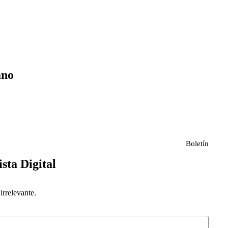
ano
Boletín
ista Digital
rrelevante.