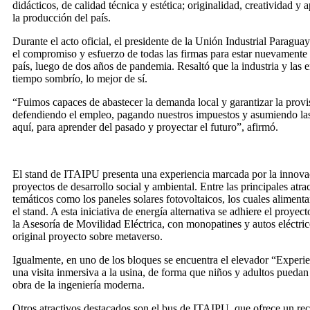
didácticos, de calidad técnica y estética; originalidad, creatividad y
la producción del país.
Durante el acto oficial, el presidente de la Unión Industrial Paragu
el compromiso y esfuerzo de todas las firmas para estar nuevamente 
país, luego de dos años de pandemia. Resaltó que la industria y las 
tiempo sombrío, lo mejor de sí.
“Fuimos capaces de abastecer la demanda local y garantizar la provi
defendiendo el empleo, pagando nuestros impuestos y asumiendo las
aquí, para aprender del pasado y proyectar el futuro”, afirmó.
El stand de ITAIPU presenta una experiencia marcada por la innova
proyectos de desarrollo social y ambiental. Entre las principales atr
temáticos como los paneles solares fotovoltaicos, los cuales aliment
el stand. A esta iniciativa de energía alternativa se adhiere el proyec
la Asesoría de Movilidad Eléctrica, con monopatines y autos eléctric
original proyecto sobre metaverso.
Igualmente, en uno de los bloques se encuentra el elevador “Exper
una visita inmersiva a la usina, de forma que niños y adultos puedan
obra de la ingeniería moderna.
Otros atractivos destacados son el bus de ITAIPU, que ofrece un reco