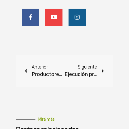
Anterior
Siguiente
Productores indígenas del Chaco se suman al cultivo de cáñamo industrial
Ejecución presupuestaria alcanzó G. 12,3 billones al cierre de marzo
Mirá más