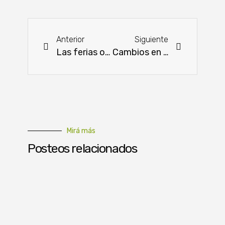
Anterior
Siguiente
Las ferias ovinas de verano consolidan el mercado genético
Cambios en ARP Regional Teniente Esteban Martínez: Christian Rothbacher asume presidencia
Mirá más
Posteos relacionados