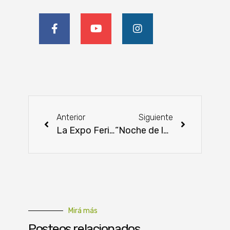
Anterior
Siguiente
La Expo Feria «Jakakuaa hagua oñondive» se hará mañana en la Costanera de Encarnación
“Noche de la Carne Paraguaya” en la Expo Universal de Dubái
Mirá más
Posteos relacionados