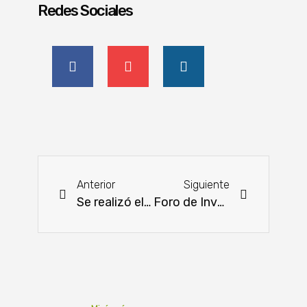
Redes Sociales
Anterior
Siguiente
Se realizó el taller de Juventudes para la Conservación de la Biodiversidad
Foro de Inversiones Rurales Paraguay 2024: nuevas oportunidades para el sector agrícola