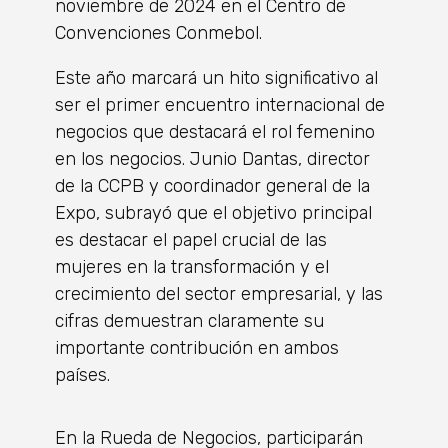
noviembre de 2024 en el Centro de
Convenciones Conmebol.
Este a
ño marcar
á
un hito significativo al
ser el primer encuentro internacional de
negocios que destacar
á
el rol femenino
en los negocios. Junio Dantas, director
de la CCPB y coordinador general de la
Expo, subray
ó
que el objetivo principal
es destacar el papel crucial de las
mujeres en la transformaci
ó
n y el
crecimiento del sector empresarial, y las
cifras demuestran claramente su
importante contribuci
ó
n en ambos
pa
í
ses.
En
la
Rueda
de
Negocios, participarán