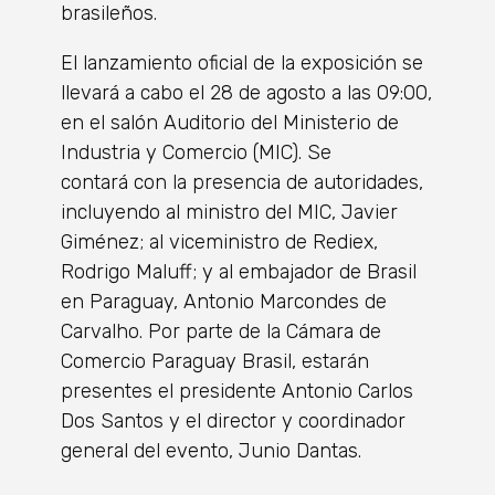
brasileñ
os.
El lanzamiento oficial de la exposici
ó
n se
llevar
á
a cabo el 28 de agosto a las 09:00,
en el sal
ó
n Auditorio del Ministerio de
Industria y Comercio (MIC). Se
contar
á
con la presencia de autoridades,
incluyendo al ministro del MIC, Javier
Gim
é
nez; al viceministro de Rediex,
Rodrigo Maluff; y al embajador de Brasil
en Paraguay, Antonio Marcondes de
Carvalho. Por parte de la C
á
mara de
Comercio Paraguay Brasil, estar
á
n
presentes el presidente Antonio Carlos
Dos Santos y el director y coordinador
general del evento, Junio Dantas.