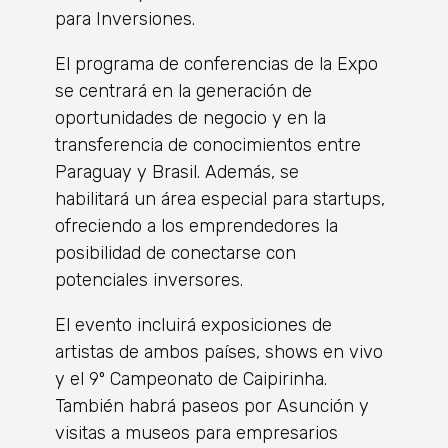
para Inversiones.
El programa de conferencias de la Expo
se centrar
á
en la generaci
ó
n de
oportunidades de negocio y en la
transferencia de conocimientos entre
Paraguay y Brasil. Adem
á
s, se
habilitar
á
un á
rea especial para startups,
ofreciendo a los emprendedores la
posibilidad de conectarse con
potenciales inversores.
El evento incluirá
exposiciones de
artistas de ambos pa
í
ses, shows en vivo
y el 9
º
Campeonato de Caipirinha.
Tambi
é
n habr
á paseos por Asunci
ó
n y
visitas a museos para empresarios