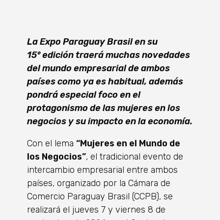
La Expo Paraguay Brasil en su
15
°
edición traer
á
muchas novedades
del mundo empresarial de ambos
pa
í
ses como ya es habitual, adem
á
s
pondr
á
especial foco en el
protagonismo de las mujeres en los
negocios y su impacto en la econom
ía.
Con el lema
“
Mujeres en el Mundo de
los Negocios
”
, el tradicional evento de
intercambio empresarial entre ambos
pa
í
ses, organizado por la C
á
mara de
Comercio Paraguay Brasil (CCPB), se
realizará
el jueves 7 y viernes 8 de