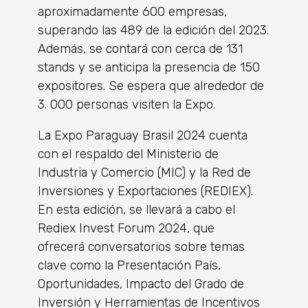
aproximadamente 600 empresas,
superando las 489 de la edici
ón
del
2023.
Ademá
s, se contar
á
con cerca de 131
stands y se anticipa la presencia de 150
expositores. Se espera que alrededor de
3. 000 personas visiten la Expo
.
La Expo Paraguay Brasil 2024 cuenta
con el respaldo del Ministerio de
Industria y Comercio (MIC) y la Red de
Inversiones y Exportaciones (REDIEX).
En esta edici
ó
n, se llevar
á
a cabo el
Rediex Invest Forum 2024, que
ofrecer
á
conversatorios sobre temas
clave como la Presentaci
ón Paí
s,
Oportunidades, Impacto del Grado de
Inversi
ó
n y Herramientas de Incentivos