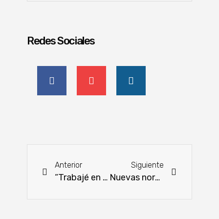
Redes Sociales
Anterior
Siguiente
“Trabajé en la huerta toda mi infancia y hasta ahora no tenía algunos conocimientos técnicos”
Nuevas normativas laborales impulsan la modernización del derecho administrativo del trabajo