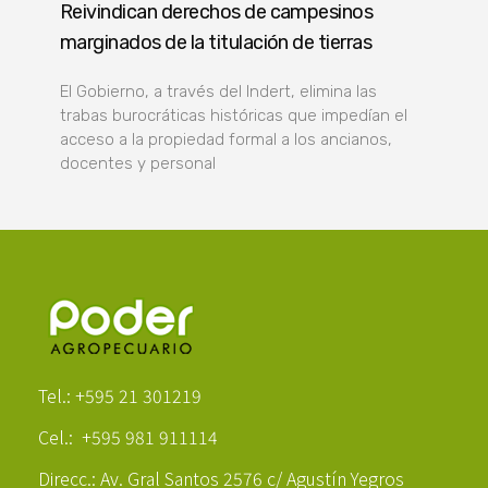
Reivindican derechos de campesinos
marginados de la titulación de tierras
El Gobierno, a través del Indert, elimina las
trabas burocráticas históricas que impedían el
acceso a la propiedad formal a los ancianos,
docentes y personal
Poder Agropecuario
Tel.: +595 21 301219
Cel.: +595 981 911114
Direcc.: Av. Gral Santos 2576 c/ Agustín Yegros