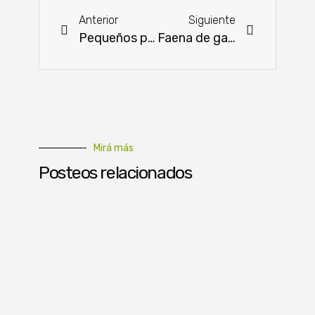
Anterior
Siguiente
Pequeños productores recibieron insumos de fertilización y control de plagas
Faena de ganado vacuno abarcó 73,4% de la capacidad industrial
Mirá más
Posteos relacionados