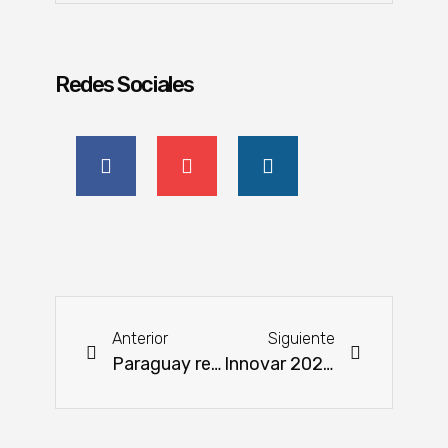
Redes Sociales
Anterior
Siguiente
Paraguay renueva su «Marca País» con cuatro pilares clave para atraer inversiones
Innovar 2025: la producción representa la verdadera riqueza