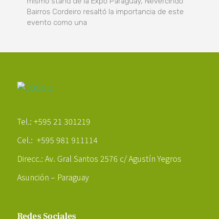
mismo stand de la Expo Paraguay, Nevercindo
Bairros Cordeiro resaltó la importancia de este
evento como una
Poder Agropecuario
Tel.: +595 21 301219
Cel.: +595 981 911114
Direcc.: Av. Gral Santos 2576 c/ Agustín Yegros
Asunción – Paraguay
Redes Sociales