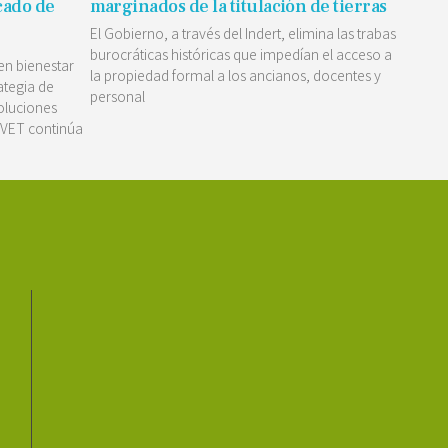
cado de
marginados de la titulación de tierras
El Gobierno, a través del Indert, elimina las trabas
burocráticas históricas que impedían el acceso a
en bienestar
la propiedad formal a los ancianos, docentes y
ategia de
personal
soluciones
aVET continúa