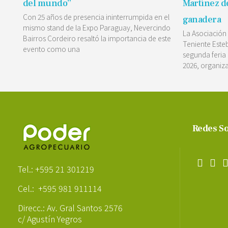
del mundo”
Martínez de
Con 25 años de presencia ininterrumpida en el
ganadera
mismo stand de la Expo Paraguay, Nevercindo
La Asociación
Bairros Cordeiro resaltó la importancia de este
Teniente Esteb
evento como una
segunda feria
2026, organiz
Redes So
Poder Agropecuario
Tel.: +595 21 301219
Cel.: +595 981 911114
Direcc.: Av. Gral Santos 2576
c/ Agustín Yegros