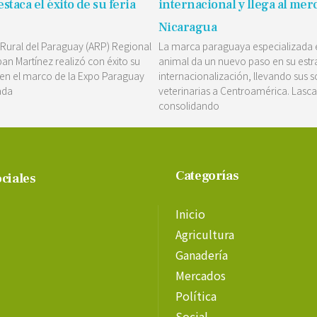
staca el éxito de su feria
internacional y llega al mer
Nicaragua
 Rural del Paraguay (ARP) Regional
La marca paraguaya especializada 
an Martínez realizó con éxito su
animal da un nuevo paso en su estr
 en el marco de la Expo Paraguay
internacionalización, llevando sus 
ada
veterinarias a Centroamérica. Lasc
consolidando
Categorías
ciales
Inicio
Agricultura
Ganadería
Mercados
Política
Social