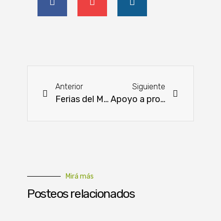
Anterior
Siguiente
Ferias del MAG con productos frescos, tradiciones y más
Apoyo a proceso de gestión e implementación de Planes de Ordenamiento Urbano y Territorial en el Chaco
Mirá más
Posteos relacionados