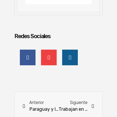
Redes Sociales
Anterior
Siguiente
Paraguay y la India apuntan a cooperaciones estratégicas en energía, salud, ciencia y agroindustria
Trabajan en el desarrollo de app móvil con tecnología geoespacial para su uso en el sector semillero