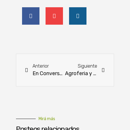
Anterior
Siguiente
En Conversatorio sobre Fiebre Aftosa destacaron los desafíos del país en el aspecto sanitario
Agroferia y cultura para celebrar diez años de acción local con la gente
Mirá más
Posteos relacionados