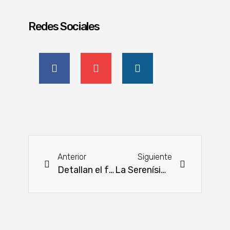
Redes Sociales
Anterior
Siguiente
Detallan el funcionamiento de la herramienta de crédito a disposición de los productores
La Serenísima Danone vuelve con sus marcas más icónicas a Paraguay