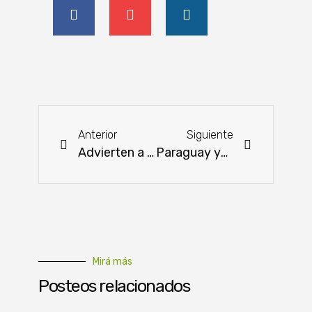
Anterior
Siguiente
Advierten a la UE: “Las relaciones comerciales se basan en la confianza, no en la aplicación de medidas coercitivas”.
Paraguay ya exportó hasta julio 6.3 millones de toneladas de soja en grano
Mirá más
Posteos relacionados