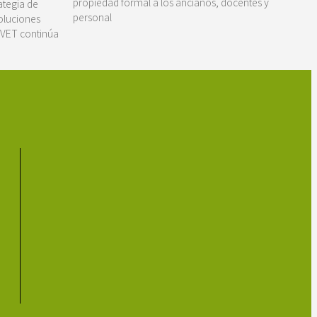
propiedad formal a los ancianos, docentes y
ategia de
personal
soluciones
aVET continúa