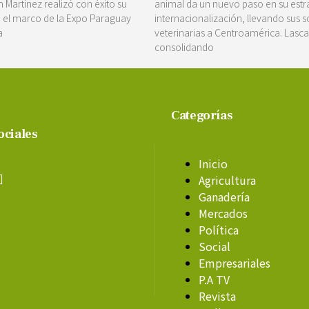
 Martínez realizó con éxito su
animal da un nuevo paso en su estr
n el marco de la Expo Paraguay
internacionalización, llevando sus 
a
veterinarias a Centroamérica. Lasc
consolidando
Categorías
ociales
Inicio
Agricultura
Ganadería
Mercados
Política
Social
Empresariales
P.A TV
Revista