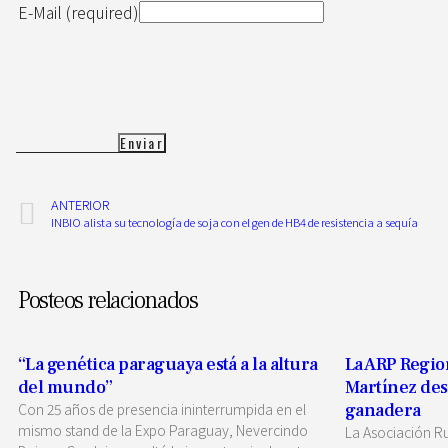
E-Mail (required)
ANTERIOR
INBIO alista su tecnología de soja con el gen de HB4 de resistencia a sequía
Posteos relacionados
“La genética paraguaya está a la altura
La ARP Regio
del mundo”
Martínez dest
Con 25 años de presencia ininterrumpida en el
ganadera
mismo stand de la Expo Paraguay, Nevercindo
La Asociación R