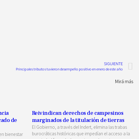
SIGUIENTE
Principales tributos tuvieron desempeño positivo en enero de este año
Mirá más
ncia
Reivindican derechos de campesinos
cado de
marginados de la titulación de tierras
El Gobierno, a través del Indert, elimina las trabas
burocráticas históricas que impedían el acceso a la
en bienestar