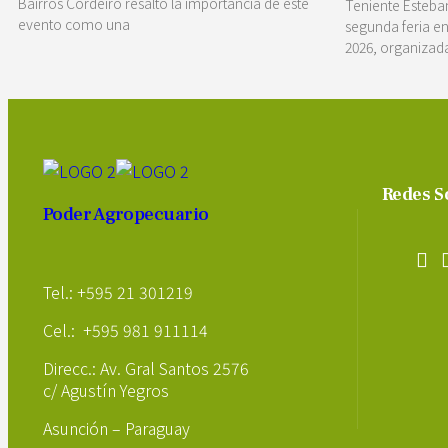
Bairros Cordeiro resaltó la importancia de este
Teniente Esteban
evento como una
segunda feria e
2026, organizad
Redes S
Poder Agropecuario
Tel.: +595 21 301219
Cel.: +595 981 911114
Direcc.: Av. Gral Santos 2576
c/ Agustín Yegros
Asunción – Paraguay