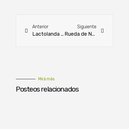
Anterior
Siguiente
Lactolanda sigue siendo la reina del yogurt, ¡y lo demostró una vez más!
Rueda de Negocios impulsará lazos comerciales entre Mipymes
Mirá más
Posteos relacionados