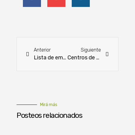
Anterior
Siguiente
Lista de empresas aprobadas para exportar carne a EEUU
Centros de Formación de Técnico Superior de Alto Paraná e Itapúa culminan sus actividades académicas
Mirá más
Posteos relacionados