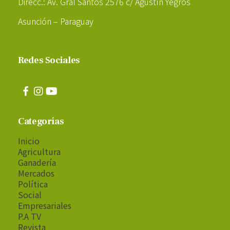
Direcc.: Av. Gral Santos 2576 c/ Agustín Yegros
Asunción – Paraguay
Redes Sociales
Categorías
Inicio
Agricultura
Ganadería
Mercados
Política
Social
Empresariales
P.A TV
Revista