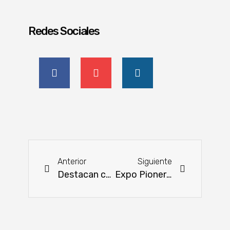
Redes Sociales
Anterior
Siguiente
Destacan cuidado del medioambiente como eje principal de la gestión en Yacyretá
Expo Pioneros proyecta un mayor desarrollo en pro de la región chaqueña