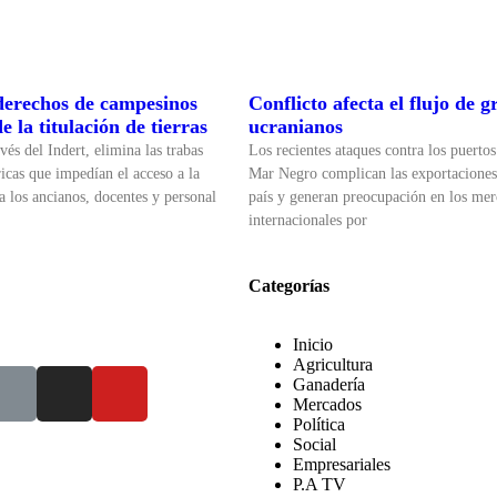
derechos de campesinos
Conflicto afecta el flujo de g
 la titulación de tierras
ucranianos
vés del Indert, elimina las trabas
Los recientes ataques contra los puertos
ricas que impedían el acceso a la
Mar Negro complican las exportaciones
a los ancianos, docentes y personal
país y generan preocupación en los me
internacionales por
Categorías
Inicio
Agricultura
Ganadería
Mercados
Política
Social
Empresariales
P.A TV