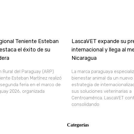
ional Teniente Esteban
LascaVET expande su pr
estaca el éxito de su
internacional y llega al 
dera
Nicaragua
n Rural del Paraguay (ARP)
La marca paraguaya especiali
iente Esteban Martínez realizó
bienestar animal da un nuevo
 segunda feria en el marco de
estrategia de internacionaliza
guay 2026, organizada
sus soluciones veterinarias a
Centroamérica. LascaVET con
consolidando
Categorías