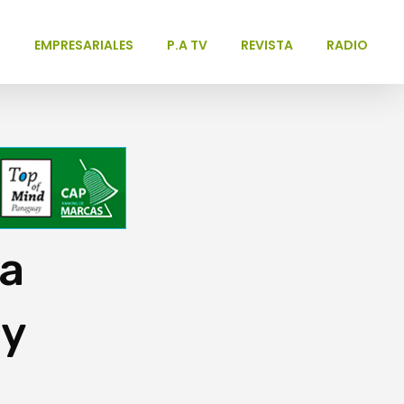
L
EMPRESARIALES
P.A TV
REVISTA
RADIO
la
ay