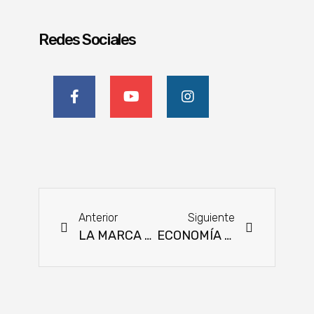
Redes Sociales
Anterior
Siguiente
LA MARCA DE EMPRENDEDORAS DE YABEBYRY QUE PRODUCEN Y COMERCIALIZAN CHORIZOS Y HAMBURGUESAS DE PESCADO
ECONOMÍA CIRCULAR EN LATINOAMÉRICA. EXPERIENCIA DE EMPRESAS EN PANDEMIA