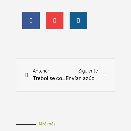
Anterior
Siguiente
Trebol se consagra como líder en quesos
Envían azúcar orgánica a Taiwán
Mirá más