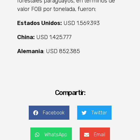
forestales paraguayos, en términos de
valor FOB por tonelada, fueron:
Estados Unidos:
USD 1.569.393
China:
USD 1.425.777
Alemania
: USD 852.385
Compartir:
Facebook
Twitter
WhatsApp
Email