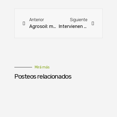
Anterior
Siguiente
Agrosoil: manejo integrado que transforma el campo
Intervienen parcela por producción ilegal de semillas de maíz híbrido
Mirá más
Posteos relacionados