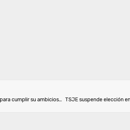
MOPC apunta a nuevas herramientas financieras para cumplir su ambicioso plan de inversiones