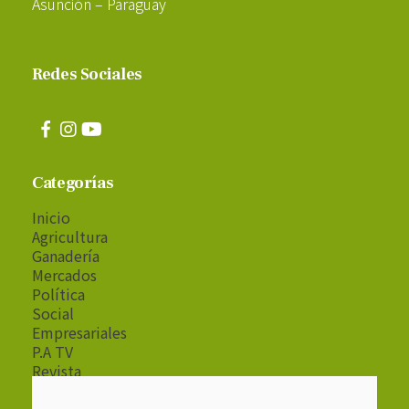
Asunción – Paraguay
Redes Sociales
Categorías
Inicio
Agricultura
Ganadería
Mercados
Política
Social
Empresariales
P.A TV
Revista
Radio