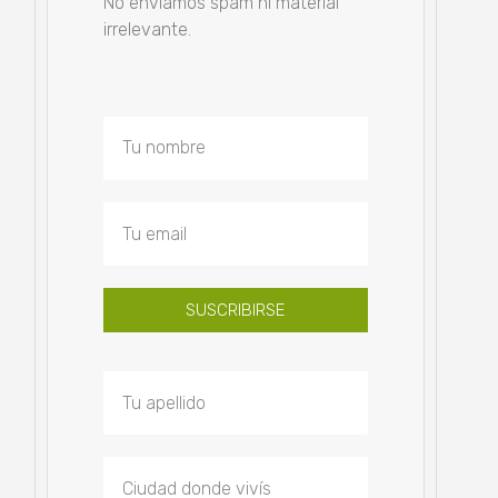
No enviamos spam ni material
irrelevante.
SUSCRIBIRSE