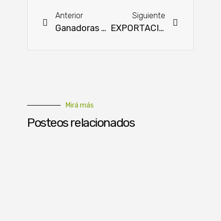
Anterior
Siguiente
Ganadoras que inspiran: mujeres que transforman hogares, sonrisas y vidas en todo el país
EXPORTACIÓN DE MAIZ: En cinco meses Paraguay envió al exterior 2.3 millones de Ton.
Mirá más
Posteos relacionados