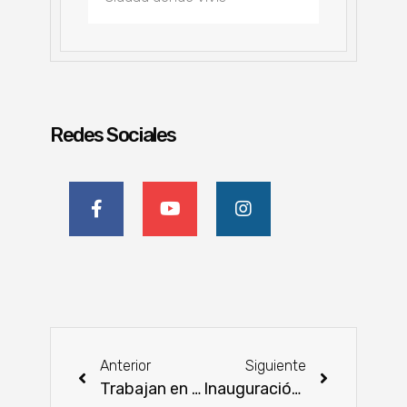
Redes Sociales
Anterior
Siguiente
Trabajan en el desarrollo de app móvil con tecnología geoespacial para su uso en el sector semillero
Inauguración del Centro de Radioterapia Concordia: Tecnología de vanguardia para el tratamiento oncológico