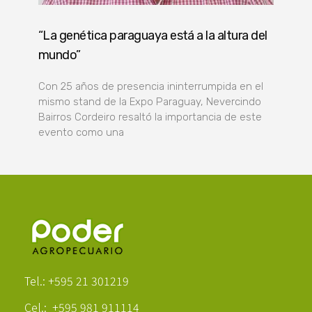
“La genética paraguaya está a la altura del
mundo”
Con 25 años de presencia ininterrumpida en el
mismo stand de la Expo Paraguay, Nevercindo
Bairros Cordeiro resaltó la importancia de este
evento como una
Poder Agropecuario
Tel.: +595 21 301219
Cel.: +595 981 911114