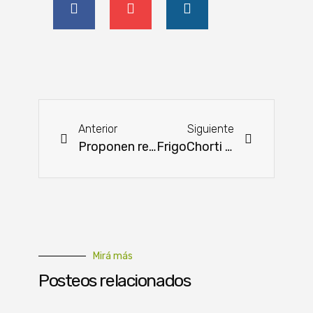
Anterior
Siguiente
Proponen renovar el enfoque de integración en el Mercosur
FrigoChorti envía 26 toneladas de carne a Canadá
Mirá más
Posteos relacionados