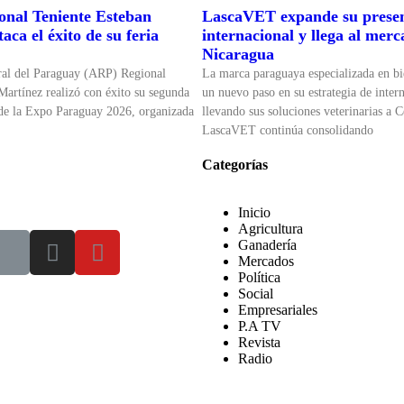
nal Teniente Esteban
LascaVET expande su prese
aca el éxito de su feria
internacional y llega al mer
Nicaragua
ral del Paraguay (ARP) Regional
La marca paraguaya especializada en bi
Martínez realizó con éxito su segunda
un nuevo paso en su estrategia de inter
 de la Expo Paraguay 2026, organizada
llevando sus soluciones veterinarias a 
LascaVET continúa consolidando
Categorías
Inicio
Agricultura
Ganadería
Mercados
Política
Social
Empresariales
P.A TV
Revista
Radio