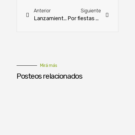
Anterior
Siguiente
Lanzamiento oficial de la campaña de Siembra Agrícola en el Chaco 2022-2023
Por fiestas de fin de año tendrá lugar la Gran Feria del INDERT
Mirá más
Posteos relacionados