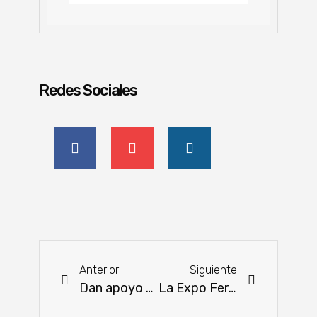
Redes Sociales
Anterior
Siguiente
Dan apoyo a labriegos de Alto Paraná para la preparación de suelo y siembra
La Expo Feria «Jakakuaa hagua oñondive» se hará mañana en la Costanera de Encarnación