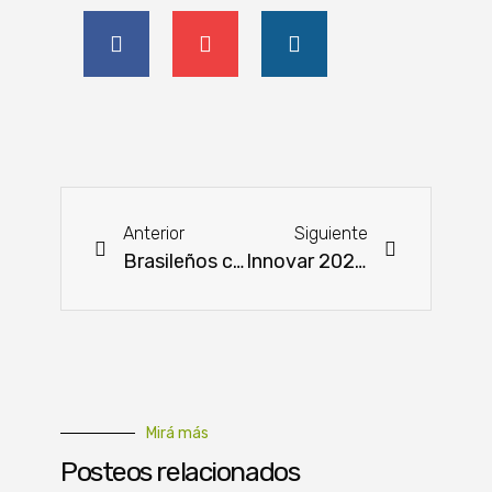
Anterior
Siguiente
Brasileños compiten en todas las modalidades de Expo FICCC 2023
Innovar 2023: Impulsando el rol de la mujer en el agro a través de experiencias exitosas
Mirá más
Posteos relacionados