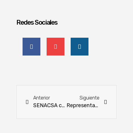
Redes Sociales
Anterior
Siguiente
SENACSA celebra 58 años fortaleciendo la sanidad animal
Representantes indígenas fortalecen sus capacidades de liderazgo y comunicación rumbo a la COP30