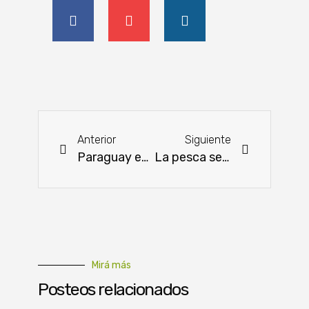
Anterior
Siguiente
Paraguay exportó USD 87 millones en bienes ambientales y fortalece su perfil sostenible
La pesca se fortalece como alternativa estratégica para generar ingresos en Antequera
Mirá más
Posteos relacionados