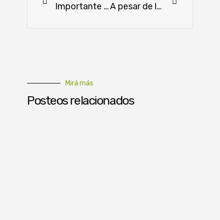
Importante programa de innovación agroganadero será implementado por el IPTA
A pesar de los esfuerzos, no hay avances debido a precios bajos
Mirá más
Posteos relacionados