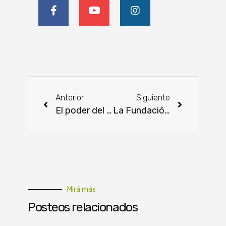
Anterior
Siguiente
El poder del presupuesto y flujo de caja: sembrando éxito se cosecha resultado
La Fundación Paraguaya forma parte de Nestlé Conecta, evento sobre oportunidades laborales
Mirá más
Posteos relacionados