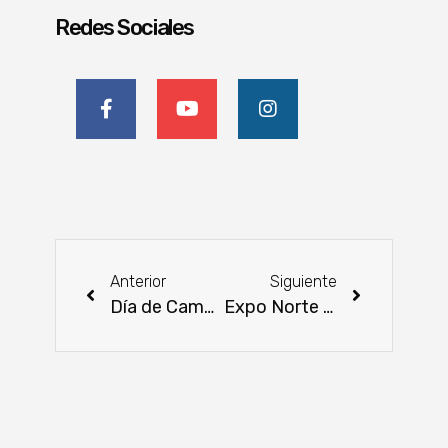
Redes Sociales
Anterior
Siguiente
Día de Campo AgroCIR Guairá 2025: innovación y sostenibilidad en la agricultura paraguaya
Expo Norte 2025: Concepción vive una edición récord con negocios, espectáculos y más de 150 expositores