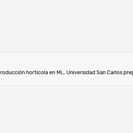
Inaugurarán un moderno invernadero para producción hortícola en Misiones