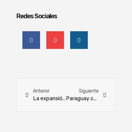
Redes Sociales
Anterior
Siguiente
La expansión global de la fiebre aftosa pone en alerta al sector sanitario y productivo
Paraguay compartió su experiencia en REDD+ en encuentro regional de América Latina y el Caribe