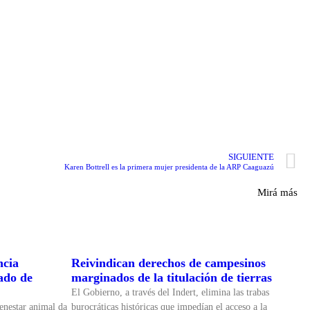
SIGUIENTE
Karen Bottrell es la primera mujer presidenta de la ARP Caaguazú
Mirá más
ncia
Reivindican derechos de campesinos
cado de
marginados de la titulación de tierras
El Gobierno, a través del Indert, elimina las trabas
enestar animal da
burocráticas históricas que impedían el acceso a la