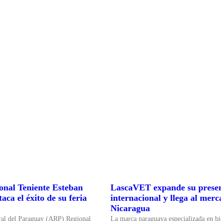
nal Teniente Esteban
LascaVET expande su prese
aca el éxito de su feria
internacional y llega al mer
Nicaragua
ral del Paraguay (ARP) Regional
La marca paraguaya especializada en bi