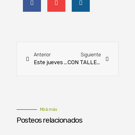
Anterior
Siguiente
Este jueves se hará Feria de la Agricultura Familiar Campesina en San Lorenzo
CON TALLER DE ARRANQUE: Inicia proyecto Paraguay + Verde de lucha contra el cambio climático
Mirá más
Posteos relacionados