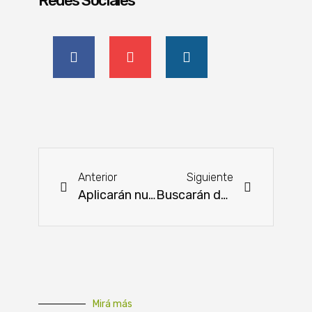
Redes Sociales
Anterior
Siguiente
Aplicarán nuevos desvíos por obras de renovación de la avenida Mariscal López
Buscarán desarrollar herramientas para apoyar a los productores afectados por la sequía
Mirá más