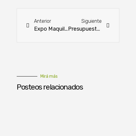
Anterior
Siguiente
Expo Maquila en su sexta edición con más fuerza e importante desarrollo
Presupuesto será instrumento clave para consolidar la recuperación económica
Mirá más
Posteos relacionados