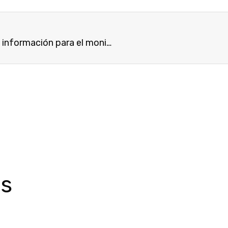
Trabajan para fortalecer un sistema nacional de información para el monitoreo de sequía agrícola
os