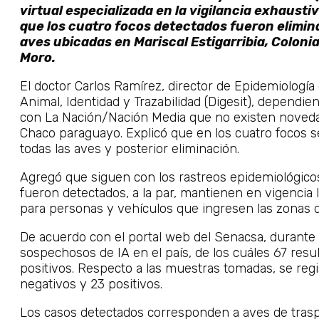
virtual especializada en la vigilancia exhaustiv
que los cuatro focos detectados fueron elimina
aves ubicadas en Mariscal Estigarribia, Coloni
Moro.
El doctor Carlos Ramírez, director de Epidemiología
Animal, Identidad y Trazabilidad (Digesit), dependi
con La Nación/Nación Media que no existen noveda
Chaco paraguayo. Explicó que en los cuatro focos se 
todas las aves y posterior eliminación.
Agregó que siguen con los rastreos epidemiológicos
fueron detectados, a la par, mantienen en vigencia l
para personas y vehículos que ingresen las zonas d
De acuerdo con el portal web del Senacsa, durante 
sospechosos de IA en el país, de los cuáles 67 resu
positivos. Respecto a las muestras tomadas, se regi
negativos y 23 positivos.
Los casos detectados corresponden a aves de trasp