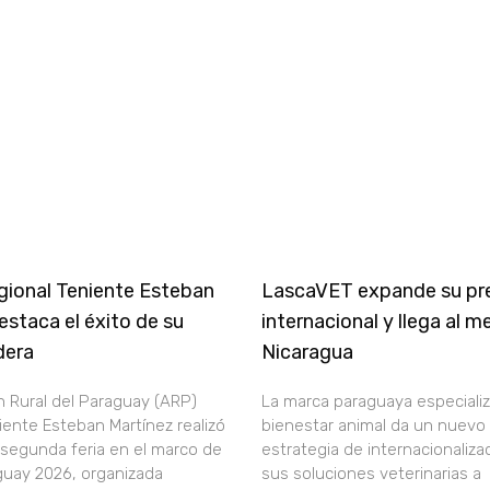
ional Teniente Esteban
LascaVET expande su pr
estaca el éxito de su
internacional y llega al 
dera
Nicaragua
n Rural del Paraguay (ARP)
La marca paraguaya especiali
iente Esteban Martínez realizó
bienestar animal da un nuevo
 segunda feria en el marco de
estrategia de internacionaliza
guay 2026, organizada
sus soluciones veterinarias a